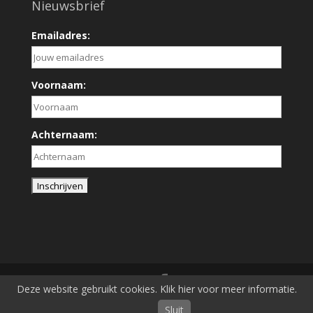
Nieuwsbrief
Emailadres:
Voornaam:
Achternaam:
Deze website gebruikt cookies. Klik hier voor meer informatie.
[am-powered-by]
Sluit