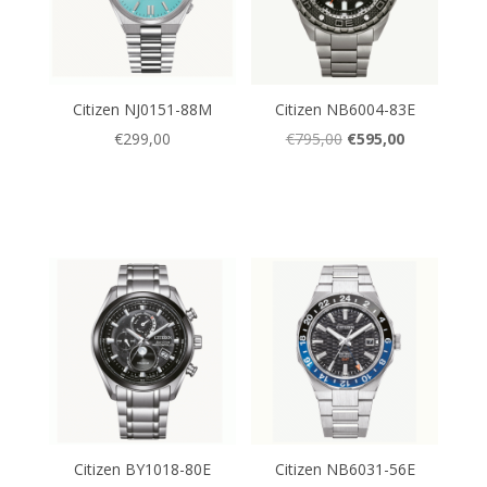
Citizen NJ0151-88M
Citizen NB6004-83E
Oorspronkelijke
Huidige
€
299,00
€
795,00
€
595,00
prijs
prijs
was:
is:
€795,00.
€595,00.
Citizen BY1018-80E
Citizen NB6031-56E