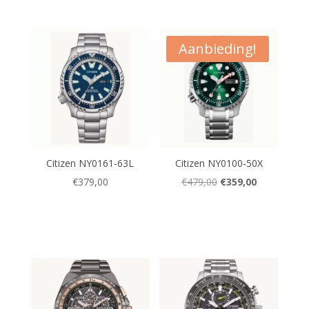
Aanbieding!
Citizen NY0161-63L
Citizen NY0100-50X
Oorspronkelijke
Huidige
€
379,00
€
479,00
€
359,00
prijs
prijs
was:
is:
€479,00.
€359,00.