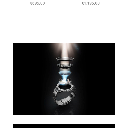
€
695,00
€
1.195,00