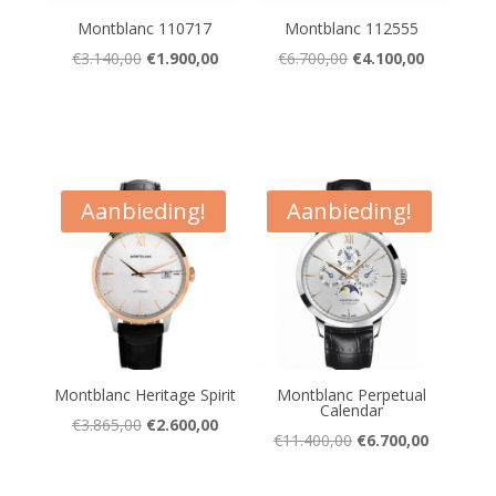
Montblanc 110717
Montblanc 112555
Oorspronkelijke
Huidige
Oorspronkelijke
Huidige
€
3.140,00
€
1.900,00
€
6.700,00
€
4.100,00
prijs
prijs
prijs
prijs
was:
is:
was:
is:
€3.140,00.
€1.900,00.
€6.700,00.
€4.100,00
Aanbieding!
Aanbieding!
Montblanc Heritage Spirit
Montblanc Perpetual
Calendar
Oorspronkelijke
Huidige
€
3.865,00
€
2.600,00
Oorspronkelijke
Huidige
€
11.400,00
€
6.700,00
prijs
prijs
prijs
prijs
was:
is: