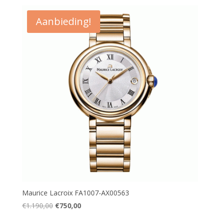
Aanbieding!
Maurice Lacroix FA1007-AX00563
Oorspronkelijke
Huidige
€
1.190,00
€
750,00
prijs
prijs