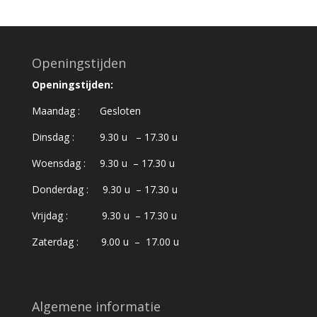
was:
is:
€1.190,00.
€750,00.
Openingstijden
Openingstijden:
Maandag : Gesloten
Dinsdag : 9.30 u – 17.30 u
Woensdag : 9.30 u – 17.30 u
Donderdag : 9.30 u – 17.30 u
Vrijdag : 9.30 u – 17.30 u
Zaterdag : 9.00 u – 17.00 u
Algemene informatie