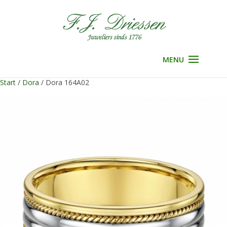
Selecteer een pagina
Start
/
Dora
/ Dora 164A02