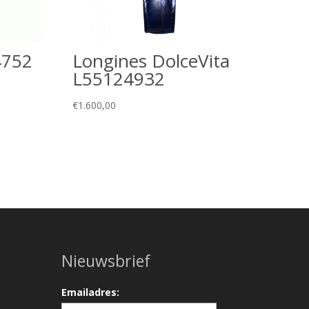
4752
Longines DolceVita
L55124932
€
1.600,00
Nieuwsbrief
Emailadres: