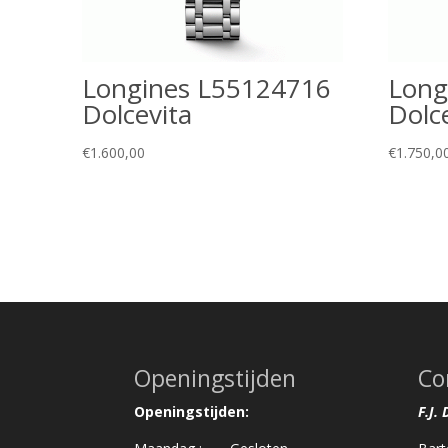
Longines L55124716
Long
Dolcevita
Dolc
€
1.600,00
€
1.750,0
Openingstijden
Co
Openingstijden:
F.J.