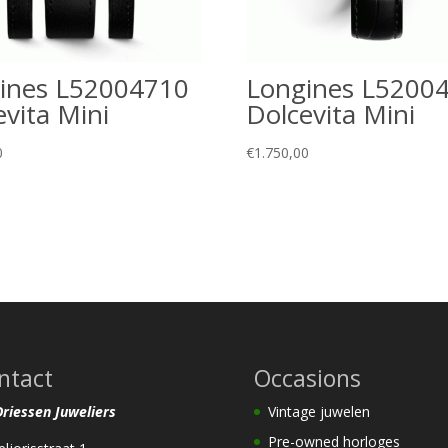
ines L52004710
Longines L5200
evita Mini
Dolcevita Mini
0
€
1.750,00
ntact
Occasions
 Driessen Juweliers
Vintage juwelen
Pre-owned horloges