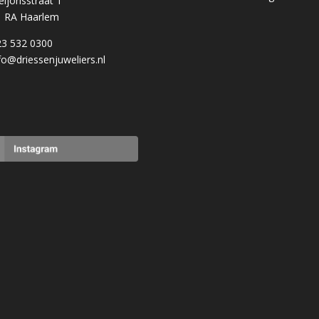
eljorisstraat 1
1 RA Haarlem
23 532 0300
fo@driessenjuweliers.nl