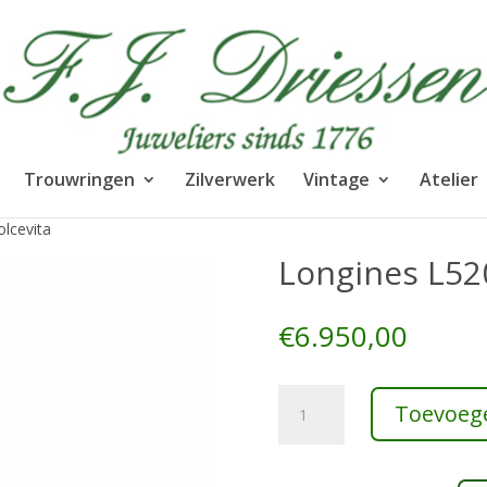
Trouwringen
Zilverwerk
Vintage
Atelier
lcevita
Longines L52
€
6.950,00
Longines
Toevoeg
L52006710
Mini
Dolcevita