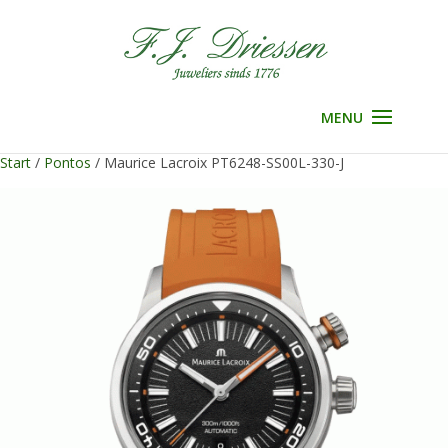
Selecteer een pagina
Start
/
Pontos
/ Maurice Lacroix PT6248-SS00L-330-J