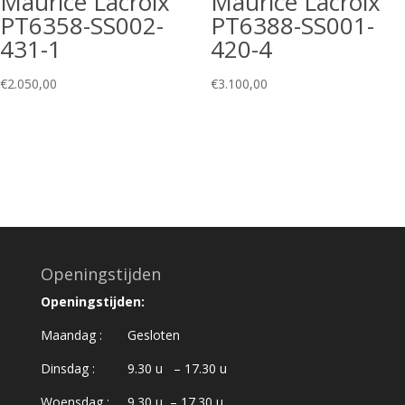
Maurice Lacroix
Maurice Lacroix
PT6358-SS002-
PT6388-SS001-
431-1
420-4
€
2.050,00
€
3.100,00
Openingstijden
Openingstijden:
Maandag : Gesloten
Dinsdag : 9.30 u – 17.30 u
Woensdag : 9.30 u – 17.30 u