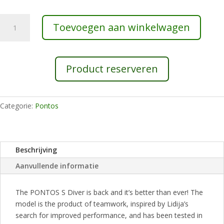
Maurice
Toevoegen aan winkelwagen
Lacroix
PT6248-
SS00L-
330-
Product reserveren
J
aantal
Categorie:
Pontos
Beschrijving
Aanvullende informatie
The PONTOS S Diver is back and it’s better than ever! The
model is the product of teamwork, inspired by Lidija’s
search for improved performance, and has been tested in