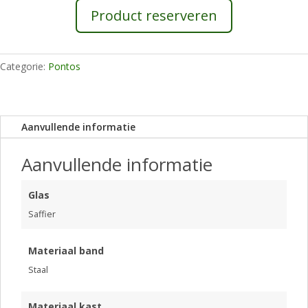
431-
Product reserveren
1
aantal
Categorie:
Pontos
Aanvullende informatie
Aanvullende informatie
Glas
Saffier
Materiaal band
Staal
Materiaal kast