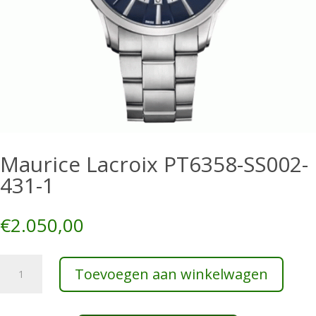
Maurice Lacroix PT6358-SS002-
431-1
€
2.050,00
Maurice
Toevoegen aan winkelwagen
Lacroix
PT6358-
SS002-