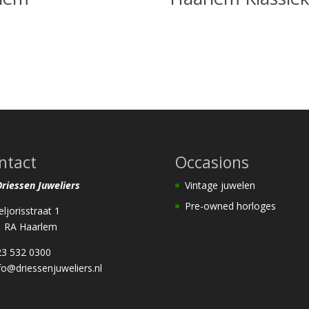
ntact
Occasions
 Driessen Juweliers
Vintage juwelen
Pre-owned horloges
eljorisstraat 1
1 RA Haarlem
23 532 0300
fo@driessenjuweliers.nl