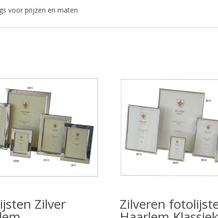
angs voor prijzen en maten
ijsten Zilver
Zilveren fotolijst
lem
Haarlem Klassie