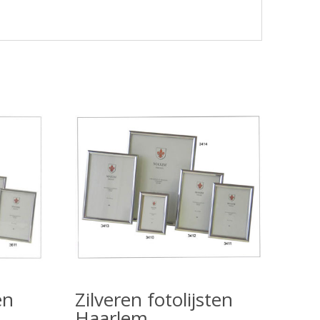
en
Zilveren fotolijsten
k
Haarlem