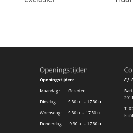
Openingstijden
Co
Openingstijden:
F.J.
Maandag : Gesloten
Bart
201
Dinsdag : 9.30 u – 17.30 u
T: 0
Woensdag : 9.30 u – 17.30 u
E:
in
Donderdag : 9.30 u – 17.30 u